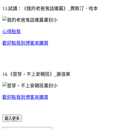
13.試讀：《我的老爸鬼話連篇》_賈斯汀．哈本
心得點我
歡迎點我到博客來購買
14.《荳芽‧不上安親班》_謝淑美
歡迎點我到博客來購買
載入更多