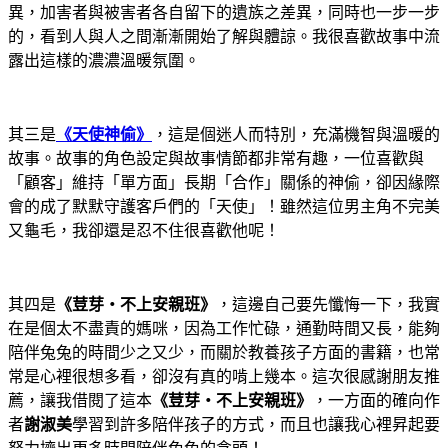
異，加害者與被害者各自留下的遺族之差異，同時也一步一步
的，看到人與人之間漸漸開始了解與體諒。我很喜歡故事中流
露出這樣的濃濃溫暖氛圍。
其三是
《天使神偷》
，這是個迷人而特別，充滿機智與溫暖的
故事。故事的角色設定與故事情節都非常有趣，一位喜歡與
「顧客」維持「單方面」長期「合作」關係的神偷，卻因緣際
會的成了默默守護客戶們的「天使」！雖然這位男主角不完美
又龜毛，我卻還是忍不住很喜歡他呢！
其四是
《荳芽‧不上安親班》
，這邊自己要先懺悔一下，我實
在是個太不盡責的媽咪，因為工作忙碌，通勤時間又長，能夠
陪伴兔兔的時間少之又少，而關於教養孩子方面的書籍，也常
常是心裡很想多看，卻沒有真的啃上幾本。這次很感謝朋友推
薦，讓我借閱了這本
《荳芽‧不上安親班》
，一方面的確向作
者
謝淑美
學習到許多陪伴孩子的方式，而且也讓我心裡昇起要