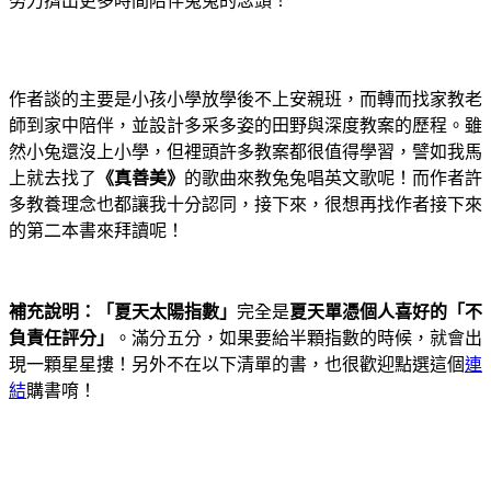
努力擠出更多時間陪伴兔兔的念頭！
作者談的主要是小孩小學放學後不上安親班，而轉而找家教老
師到家中陪伴，並設計多采多姿的田野與深度教案的歷程。雖
然小兔還沒上小學，但裡頭許多教案都很值得學習，譬如我馬
上就去找了
《真善美》
的歌曲來教兔兔唱英文歌呢！而作者許
多教養理念也都讓我十分認同，接下來，很想再找作者接下來
的第二本書來拜讀呢！
補充說明：「夏天太陽指數」
完全是
夏天單憑個人喜好的「不
負責任評分」
。滿分五分，如果要給半顆指數的時候，就會出
現一顆星星摟！另外不在以下清單的書，也很歡迎點選這個
連
結
購書唷！