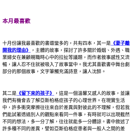
本月最喜歡
十月份讓我最喜歡的書還蠻多的，共有四本，其一是
《妻子離
開我的理由》
，主體的故事，探討了許多關於婚姻、外遇、職
業婦女在兼顧親職時心中的拉扯等議題，而作者敘事感性又流
暢，讓人忍不住就被吸入了故事當中。我尤其喜歡書中舞台劇
部分的那個故事，文字筆觸充滿詩意，讓人沈醉。
其二是
《留下來的孩子》
，這是一個溫馨又感人的故事，並讓
我們有機會去了解亞斯柏格症孩子的心理世界。在現實生活
中，許多衝突摩擦往往來自於差異與對彼此的不理解，但若我
們能試著透過別人的觀點來看同一件事，有時就可以出現截然
不同的想法，多一分了解，往往就能多一分體諒。書中敘述了
許多種不同的差異，譬如亞斯伯格症患者與一般人之間的差