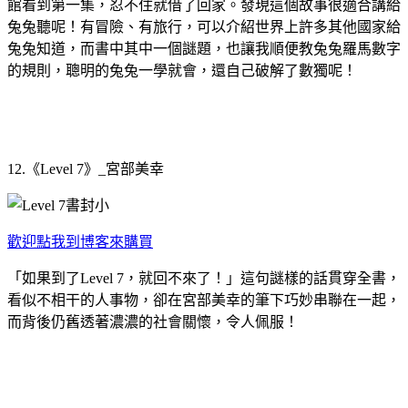
館看到第一集，忍不住就借了回家。發現這個故事很適合講給
兔兔聽呢！有冒險、有旅行，可以介紹世界上許多其他國家給
兔兔知道，而書中其中一個謎題，也讓我順便教兔兔羅馬數字
的規則，聰明的兔兔一學就會，還自己破解了數獨呢！
12.《Level 7》_宮部美幸
歡迎點我到博客來購買
「如果到了Level 7，就回不來了！」這句謎樣的話貫穿全書，
看似不相干的人事物，卻在宮部美幸的筆下巧妙串聯在一起，
而背後仍舊透著濃濃的社會關懷，令人佩服！