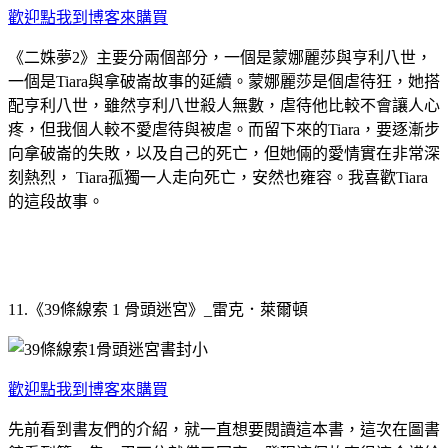
歡迎點我到博客來購買
《二姝夢2》主要分兩個部分，一個是蒙娜麗莎與亨利八世，
一個是Tiara與拿破崙故事的延續。蒙娜麗莎是個虐待狂，她搭
配亨利八世，雖然亨利八世殺人無數，虐待他比較不會讓人心
疼，但我個人較不愛虐待與被虐。而留下來的Tiara，要逐漸步
向拿破崙的失敗，以及自己的死亡，但她倆的愛情實在非常深
刻熱烈， Tiara孤獨一人走向死亡，安然也雍容。我喜歡Tiara
的這段故事。
11.《39條線索 1 骨頭迷宮》_雷克．萊爾頓
歡迎點我到博客來購買
先前看到書友們的介紹，就一直想要閱讀這本書，這次在圖書