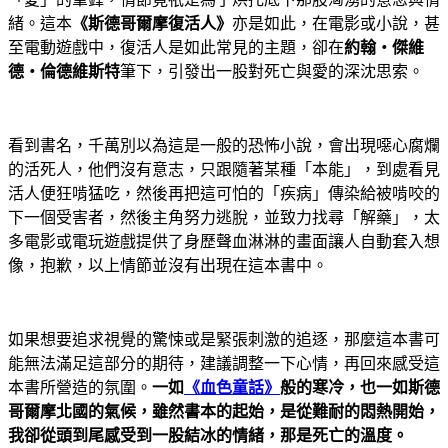
緒。這本
《斯德哥爾摩復活人》
亦是如此，在電影或小說，甚
至電動遊戲中，復活人是如此常見的主題，卻在
約翰‧傑維
德‧倫德維斯特
筆下，引發出一股對死亡與愛的深沈思索。
看到書名，千萬別以為這是一般的恐怖小說，會出現噁心腐爛
的活死人，他們沒有意志，只跟隨著某種「本能」，到處看見
活人便狂啃猛吃，然後再把這可怕的「疾病」傳染給被啃咬的
下一個受害者，然後主角努力逃脫，並致力找尋「解藥」，太
多電影或電玩遊戲提供了身歷聲血淋淋的畫面讓人自動套入想
像，抱歉，以上情節並沒有出現在這本書中。
如果想要追求視覺的驚悚或是緊張刺激的追逐，那麼這本書可
能無法滿足這部分的期待，建議調整一下心情，再回來感受這
本書所營造的氛圍。
一如
《血色童話》
般的寒冷，也一如斯德
哥爾摩北國的氣候，雖然書本的起始，是從難耐的悶熱開始，
我卻從頭到尾感受到一股結冰的情緒，那是死亡的溫度。