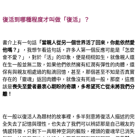
復活到哪種程度才叫做「復活」？
書介上有一句話
「當親人從另一個世界活了回來，你能依然愛
他嗎？」
，我想乍看這句話，許多人第一個反應可能是「怎麼
會不愛？」，對於「活」的印象，便是栩栩如生，就像親人還
在生一般並無二致，如果他們依然擁有紅潤有彈性的肉體，還
保有與親友相處過的點滴回憶，甚至，那個甚至不知是否真實
存在的「靈魂」返回肉體中，就像沒有死過一般，那麼，這應
該是
喪失至愛者最衷心期盼的奇蹟，多希望死亡從未將我們分
離！
在一般以復活人為題材的故事裡，多半刻意將復活人描述的完
全失去了記憶與理性，也失去了我們可以辨認那是自己親友的
情感特徵，只剩下一具眼神空洞的軀殼，裡頭的靈魂早已消失