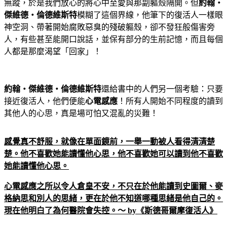
無蹤，於是我們放心的將心中至愛與那副軀殼隔開。但
約翰‧
傑維德‧倫德維斯特
模糊了這個界線，他筆下的復活人一樣眼
神空洞、帶著開始腐敗惡臭的殘破軀殼，卻不發狂般傷害旁
人，有些甚至能開口說話，並保有部分的生前記憶，而且每個
人都是那麼渴望「回家」！
約翰‧傑維德‧倫德維斯特
還給書中的人們另一個考驗：只要
接近復活人，他們便能
心電感應
！所有人開始不同程度的讀到
其他人的心思，真是場可怕又混亂的災難！
感覺真不舒服，就像在單面鏡前，一舉一動被人看得清清楚
楚。他不喜歡她能讀懂他心思，他不喜歡她可以讀到他不喜歡
她能讀懂他心思。
心電感應之所以令人倉皇不安，不只在於他能讀到史圖爾、麥
格納思和別人的思緒，更在於他不知道哪種思緒是他自己的。
現在他明白了為何醫院會失控。～
by
《斯德哥爾摩復活人》