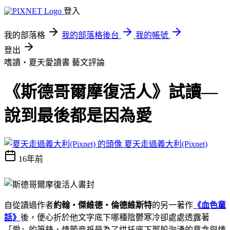
登入
我的部落格
我的部落格後台
我的帳號
登出
嗜讀‧夏天愛讀書
藝文評論
《斯德哥爾摩復活人》試讀—
說到最後都是因為愛
夏天走過義大利(Pixnet)
16年前
自從讀過作者
約翰‧傑維德‧倫德維斯特
的另一著作
《血色童
話》
後，便心折於他文字底下哪種陰鬱寒冷卻處處透露著
「愛」的筆鋒，情節竟祇是為了烘托底下那股洶湧的意念與情