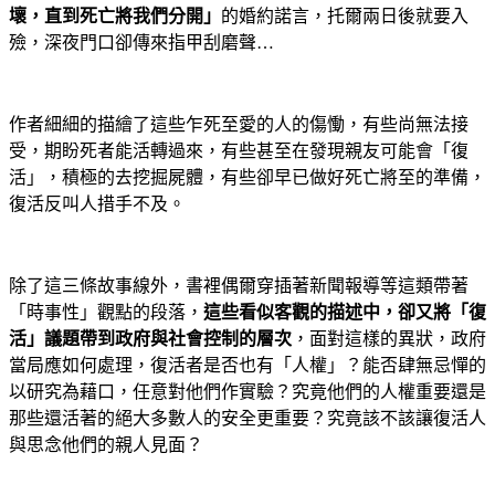
壞，直到死亡將我們分開」
的婚約諾言，托爾兩日後就要入
殮，深夜門口卻傳來指甲刮磨聲
…
作者細細的描繪了這些乍死至愛的人的傷慟，有些尚無法接
受，期盼死者能活轉過來，有些甚至在發現親友可能會「復
活」，積極的去挖掘屍體，有些卻早已做好死亡將至的準備，
復活反叫人措手不及。
除了這三條故事線外，書裡偶爾穿插著新聞報導等這類帶著
「時事性」觀點的段落，
這些看似客觀的描述中，卻又將「復
活」議題帶到政府與社會控制的層次
，面對這樣的異狀，政府
當局應如何處理，復活者是否也有「人權」？能否肆無忌憚的
以研究為藉口，任意對他們作實驗？究竟他們的人權重要還是
那些還活著的絕大多數人的安全更重要？究竟該不該讓復活人
與思念他們的親人見面？