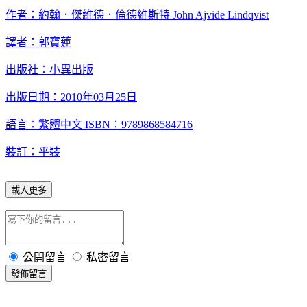
作者：約翰．傑維德．倫德維斯特
John Ajvide Lindqvist
譯者：郭寶蓮
出版社：小異出版
出版日期：
2010
年
03
月
25
日
語言：繁體中文
ISBN
：
9789868584716
裝訂：平裝
載入更多
公開留言
私密留言
發佈留言