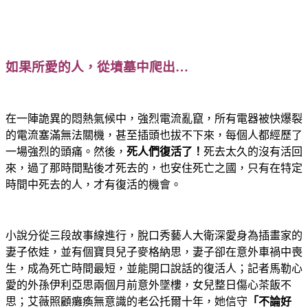
如果所愛的人，從墳墓中爬出
…
在一陣詭異的悶熱氣候中，強烈電流亂竄，所有電器被快爆裂
的電流塞滿無法關機，甚至插頭也拔不下來，每個人都經歷了
一場強烈的頭痛。然後，
死人們復活了！
死去太久的沒有活回
來，過了那時間點後才死去的，也安住死亡之國，只有在特定
時間中死去的人，才有復活的機會。
小說分從三段故事線進行，脫口秀藝人大衛深愛身為插畫家的
妻子依娃，並有個寶貝兒子麥格納思，妻子卻在意外車禍中喪
生，成為死亡時間最短，並能開口說話的復活人；記者馬勒心
愛的外孫伊利亞思兩個月前意外墜樓，女兒整日傷心茶飯不
思；艾薇照顧癱瘓無意識的老公托爾十年，她信守
「不論好