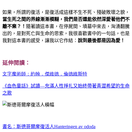
如果，所謂的復活，是復活成這樣不生不死、殘破敗壞之貌，
當生死之間的界線漸漸模糊，我們是否還能依然深愛著他們不
離不棄？！
隨著讀這本書，在停屍間、墳墓中來去，洶湧翻騰
出的，是對死亡與生命的思索，我很喜歡書中的一句話，也是
我對這本書的感受，讓我以它作結：
說到最後都是因為愛！
延伸閱讀：
文字魔術師：約翰．傑維德．倫德維斯特
《血色童話》試讀—充滿人性掙扎又始終帶著青澀希望的生命
之歌
書名：斯德哥爾摩復活人
Hanteringen av ododa