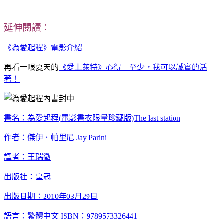
延伸閱讀：
《為愛起程》電影介紹
再看一眼夏天的
《愛上萊特》心得—至少，我可以誠實的活
著！
書名：為愛起程
(
電影書衣限量珍藏版
)The last station
作者：傑伊．帕里尼
Jay Parini
譯者：王瑞徽
出版社：皇冠
出版日期：
2010
年
03
月
29
日
語言：繁體中文
ISBN
：
9789573326441