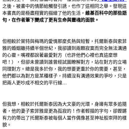
之後，被書中的情節給觸發引誘，也作了這相同之舉。發現這
本書真的是極盡翔實的描繪了他的生活，
維基百科中的那些語
句，在作者筆下變成了更有生命與靈魂的面貌。
但相較於萊特與梅瑪的愛情那麼炙熱與短暫，托爾斯泰與索菲
雅的婚姻雖持續半個世紀，我卻讀到兩顆寂寞而完全無法溝通
的心靈。嘴裡都說著最愛對方（也許他們心裡也真這麼想
吧！），但卻未曾讀到誰曾經試圖瞭解對方，站在對方的立場
同理對方。總是我多於你，我的想要更重於你的需要，甚至，
他們都以為對方是某種樣子，持續沒有溝通效果的爭吵，只是
把兩人更吵成不相交的平行線
…
但我想，相較於托爾斯泰因為大文豪的光環，身邊有眾多追隨
者，他的妻子索菲雅是更為孤寂的！作者輕描的字句，卻鏗鏘
有力的帶出了托爾斯泰被每個人當作偶像甚至神祉般崇拜的樣
貌。