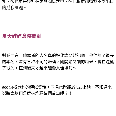
扎，卻也更是拉扯在愛與關係之中，彼此折磨卻還找不到出口
的孤寂靈魂。
夏天碎碎念時間到
對我而言，俄羅斯的人名真的好難念又難記啊！他們除了很長
的本名，還有各種不同的暱稱，剛開始閱讀的時候，實在混亂
了很久，直到後來才越來越漸入佳境呢～
google
找資料的時候發現，同名電影將於
4/23
上映，不知道電
影將會以何角度來詮釋這個故事呢？！