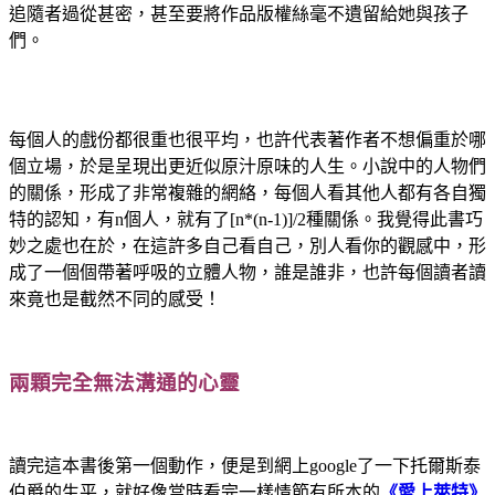
追隨者過從甚密，甚至要將作品版權絲毫不遺留給她與孩子
們。
每個人的戲份都很重也很平均，也許代表著作者不想偏重於哪
個立場，於是呈現出更近似原汁原味的人生。小說中的人物們
的關係，形成了非常複雜的網絡，每個人看其他人都有各自獨
特的認知，有
n
個人，就有了
[n*(n-1)]/2
種關係。我覺得此書巧
妙之處也在於，在這許多自己看自己，別人看你的觀感中，形
成了一個個帶著呼吸的立體人物，誰是誰非，也許每個讀者讀
來竟也是截然不同的感受！
兩顆完全無法溝通的心靈
讀完這本書後第一個動作，便是到網上
google
了一下托爾斯泰
伯爵的生平，就好像當時看完一樣情節有所本的
《愛上萊特》