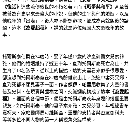
《復活》
這些流傳後世的不朽名著，而
《戰爭與和平》
甚至曾
被譽為有史以來最偉大的小說。但他的生平與他的婚姻，以及
他晚年的「出走」，後人亦不斷想窺探，並成為茶餘飯後的話
題，這本
《為愛起程》
，講的就是這位俄國大文豪晚年的故
事。
托爾斯泰伯爵在
34
歲時，娶了年僅
17
歲的沙皇御醫女兒索菲
雅，他們的婚姻維持了近五十年，直到托爾斯泰死亡為止，共
生育了
13
名孩子，從以上的描述，這對夫妻看來似乎很恩愛，
卻沒想到托爾斯泰竟在
82
歲高齡離家出走，旅途中客死異鄉，
直到死都不願見妻子一面。作者
傑伊‧帕里尼
收集了大量的書
信及史料，在現實與虛構之間，交織迴旋構成了這本
《為愛起
程》
。裡面的各個章節，便是由托爾斯泰晚年身邊的幾個重要
親友，如托爾斯泰、他的妻子索菲雅、女兒莎夏、年輕秘書布
嘉柯夫、家庭醫師馬可維斯基、重要的支持者與密友伽科夫
…
等等多位不同人物的第一人稱視角交錯構成。