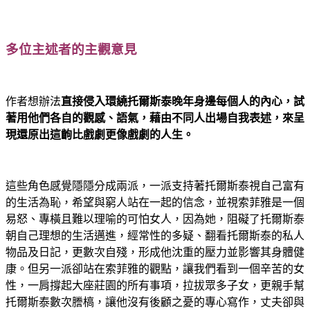
多位主述者的主觀意見
作者想辦法
直接侵入環繞托爾斯泰晚年身邊每個人的內心，試
著用他們各自的觀感、語氣，藉由不同人出場自我表述，來呈
現還原出這齣比戲劇更像戲劇的人生。
這些角色感覺隱隱分成兩派，一派支持著托爾斯泰視自己富有
的生活為恥，希望與窮人站在一起的信念，並視索菲雅是一個
易怒、專橫且難以理喻的可怕女人，因為她，阻礙了托爾斯泰
朝自己理想的生活邁進，經常性的多疑、翻看托爾斯泰的私人
物品及日記，更數次自殘，形成他沈重的壓力並影響其身體健
康。但另一派卻站在索菲雅的觀點，讓我們看到一個辛苦的女
性，一肩撐起大座莊園的所有事項，拉拔眾多子女，更親手幫
托爾斯泰數次謄槁，讓他沒有後顧之憂的專心寫作，丈夫卻與