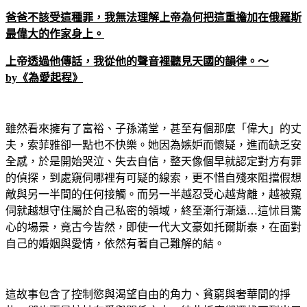
爸爸不該受這種罪，我無法理解上帝為何把這重擔加在俄羅斯
最偉大的作家身上。
上帝透過他傳話，我從他的聲音裡聽見天國的韻律。～
by
《為愛起程》
雖然看來擁有了富裕、子孫滿堂，甚至有個那麼「偉大」的丈
夫，索菲雅卻一點也不快樂。她因為嫉妒而懷疑，進而缺乏安
全感，於是開始哭泣、失去自信，整天像個早就認定對方有罪
的偵探，到處窺伺哪裡有可疑的線索，更不惜自殘來阻擋假想
敵與另一半間的任何接觸。而另一半越忍受心越背離，越被窺
伺就越想守住屬於自己私密的領域，終至漸行漸遠
…
這怵目驚
心的場景，竟古今皆然，即使一代大文豪如托爾斯泰，在面對
自己的婚姻與愛情，依然有著自己難解的結。
這故事包含了控制慾與渴望自由的角力、貧窮與奢華間的掙