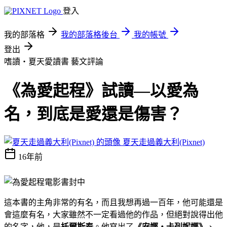
登入
我的部落格
我的部落格後台
我的帳號
登出
嗜讀‧夏天愛讀書
藝文評論
《為愛起程》試讀—以愛為
名，到底是愛還是傷害？
夏天走過義大利(Pixnet)
16年前
這本書的主角非常的有名，而且我想再過一百年，他可能還是
會這麼有名，大家雖然不一定看過他的作品，但絕對說得出他
的名字，他，是
托爾斯泰
。他寫出了
《安娜‧卡列妮娜》
、