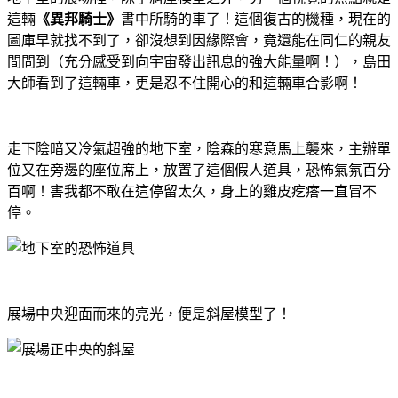
這輛
《異邦騎士》
書中所騎的車了！這個復古的機種，現在的
圖庫早就找不到了，卻沒想到因緣際會，竟還能在同仁的親友
間問到（充分感受到向宇宙發出訊息的強大能量啊！），島田
大師看到了這輛車，更是忍不住開心的和這輛車合影啊！
走下陰暗又冷氣超強的地下室，陰森的寒意馬上襲來，主辦單
位又在旁邊的座位席上，放置了這個假人道具，恐怖氣氛百分
百啊！害我都不敢在這停留太久，身上的雞皮疙瘩一直冒不
停。
展場中央迎面而來的亮光，便是斜屋模型了！