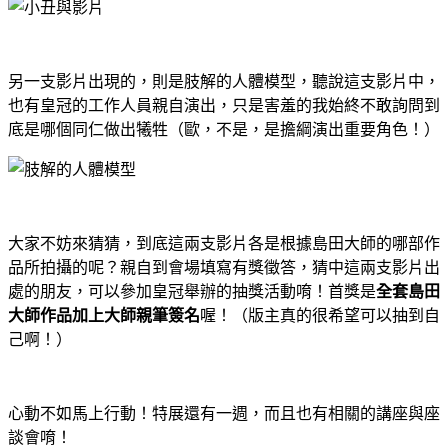
另一支影片出現的，則是肢解的人體模型，聽說這支影片中，
也有皇冠的工作人員親自演出，只是害羞的我始終不敢詢問到
底是哪個同仁做出犧牲
（歐，不是，是擔綱演出重要角色！
）
大家不妨來猜猜，到底這兩支影片各是根據島田大師的哪部作
品所拍攝的呢？親自到會場填寫有獎徵答，猜中這兩支影片出
處的朋友，可以參加皇冠舉辦的抽獎活動唷！首獎是
全套島田
大師作品加上大師親筆簽名
喔！（版主真的很希望可以抽到自
己啊！
）
心動不如馬上行動！特展還有一週，而且也有相關的講座與座
談會唷！