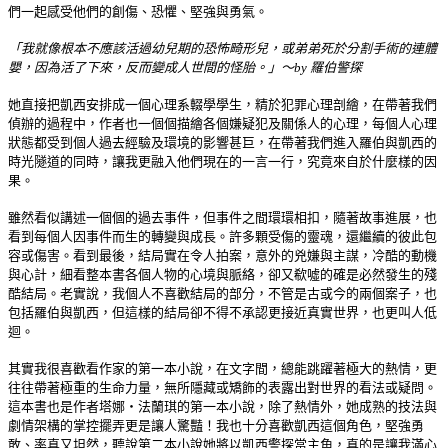
們一起感受他們的創傷、恐懼、堅強與勇氣。
「我就像根本不應該活過幼兒期的恐怖畸形兒，或弟弟死於分割手術的連體
嬰，因為活了下來，反而變成人世間的怪胎。」～by 羅伯警探
她直接把凱西安排成一個心理系輟學學生，精於犯罪心理剖繪，在帶著我們
偵辦的過程中，作者也一個個描繪各個嫌疑犯及關係人的心理，每個人心理
狀態都受到個人過去經驗及環境的影響甚巨，在帶著我們進入羅伯與凱西的
時光隧道的同時，讓我更融入他們現在的一言一行，究竟來自於什麼樣的因
果。
雖然看似講述一個個的過去事件，但事件之間環環相扣，隨著故事進展，也
看到每個人因事件而生的轉變與成長。許多顆受傷的靈魂，還繼續的彼此包
容或傷害。看到最後，結局實在令人拍案，意外的兇嫌與主謀，冷酷的動機
與心計，細看整本書各個人物的心境與脈絡，卻又欷噓的確是必然發生的殘
酷結局。老實說，我個人不喜歡結局的部分，不管是古或今的兩個案子，也
包括羅伯與凱西，但這樣的結局卻不得不承認更接近真實世界，也更叫人低
迴。
其實我很喜歡看作家的第一本小說，在文字間，總能跳躍著極大的熱情，更
往往帶著極重的生命力量，無所隱藏或矯飾的表露出對世界的看法或疑問。
這本書也是作者塔娜‧法蘭琪的第一本小說，除了熱情外，她成熟的技法與
劇情架構的掌控擺弄更是讓人驚豔！我也十分喜歡凱西這個角色，堅強勇
敢、率真又坦然，聽說第二本小說她將以凱西警探當主角，真的是讓我滿心