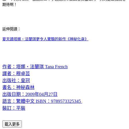
期待啊！
延伸閱讀：
夏天讀塔娜‧法蘭琪更令人驚豔的新作《神秘化身》
作者：塔娜‧法蘭琪 Tana French
譯者：
穆卓芸
出版社：皇冠
書名：神秘森林
出版日期：2009年04月27日
語言：繁體中文
ISBN：9789573325345
裝訂：平裝
載入更多