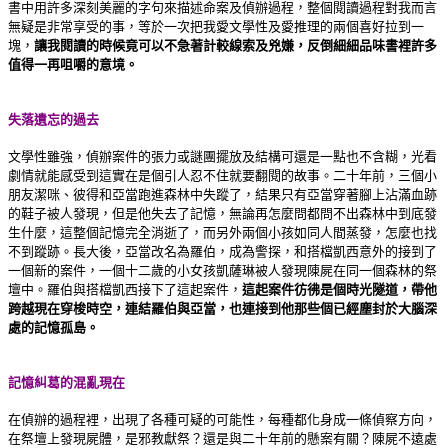
書中用許多深刻美麗的字句來描述命案及偵辦過程，整個閱讀過程對我而言
無疑是非常享受的事，等於一次把我愛文學性及愛推理的兩個喜好拉到一
塊，
讓我閱讀的時候竟可以不急著計較線索及兇嫌，反倒細細品味書裡許多
值得一再咀嚼的意境。
失落遺忘的過去
文學性雖強，偵辦案件的張力或謎團擺放及結構可還是一點也不含糊，光看
劇情就能感受到這實在是個引人忍不住就要翻閱的故事。二十年前，三個小
朋友潔咪、彼得和亞當跑進森林中失蹤了，結果只有亞當穿著腳上沾滿血跡
的鞋子被人發現，但是他失去了記憶，無論再怎麼問都問不出森林中到底發
生什麼，這整個記憶完全消逝了，而另外兩個小孩如同人間蒸發，怎麼也找
不到蹤跡。長大後，亞當改名為羅伯，成為警探，和搭檔凱西意外的接到了
一個新的案件，一個十二歲的小女孩凱薩琳被人發現陳屍在同一個森林的祭
壇中。羅伯與搭檔凱西接下了這起案件，
這起案件彷彿是個時光隧道，帶他
跨越現在穿梭時空，連結羅伯與亞當，也連接到他那些個已經塵封於大腦深
處的記憶孤島。
記憶糾葛的混亂現在
在偵辦的過程裡，出現了各種可疑的可能性，每種都化身成一條偵察方向，
在祭壇上發現屍體，是邪教獻祭？還是與二十年前的懸案有關？陳屍不遠處