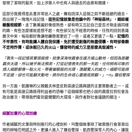
發現了潔咪的髮夾，加上涉案人中也有人與過去的血案有關連。
這部分我覺得是此書非常迷人之處，羅伯因深入這個之前不斷逃避的過去，
而出現了一塊塊片段記憶，
這些記憶就像是他腦中的「神秘森林」，錯綜複
雜盤根錯節
，走了數萬遍好像很熟悉，卻有時又忘記自己是否才剛走過同樣
的路，有些怎麼樣就是想不起，有些卻又在不經意的時候，任性的回到意識
層次中來，每段都好像讓他離懸案更近了一些，或者又更遠了一點。
記憶的
不牢靠性，有時能讓人體自我保護，免於遭受創傷的無盡侵襲，有時卻像顆
不定時炸彈，或休眠已久的火山，爆發時的威力又是那麼具毀滅性。
「喪失一段記憶其實很麻煩，就像深海地震會在遠方搖山動地，但因為距離
震央太遠，所以幾乎無法預測。打從記憶喪失的那一天起，任何稍有印象的
煩人細節都像一點火光，帶著催眠般的光環，潛藏驚人的威力。細節可能微
不足道，卻也可能翻天動地，將你的生命或心靈徹底掀翻。」～by 羅伯警探
另一方面，凱薩琳的父親戴夫林是反對高速公路興建的主要策動者之一，或
有可能是高速公路既得利益者的恐嚇？這個線索也把小說的廣度拉到社會及
政治層次，帶領我們看到愛爾蘭的大環境，與作者對社會議題的關注。
細膩如畫的心理剖繪
作者細膩的文筆與時刻進行的心裡剖析，叫整個故事除了破案進行會漸漸出
現的柳暗花明感之外，更讓人進入了羅伯警探、凱西警探等人的內心，讓我