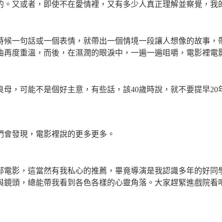
的。又或者，即使不在愛情裡，又有多少人真正理解並察覺，我
時候一句話或一個表情，就帶出一個情境一段讓人想像的故事，
曲再度重溫，而後，在濕潤的眼淚中，一遍一遍咀嚼，電影裡電
良母，可能不是個好主意，有些話，該
40
歲時說，就不要提早
20
們會發現，電影裡說的更多更多。
部電影，這當然有我私心的推薦，畢竟導演是我認識多年的好同
與鏡頭，總能帶我看到各色各樣的心靈角落。大家趕緊進戲院看