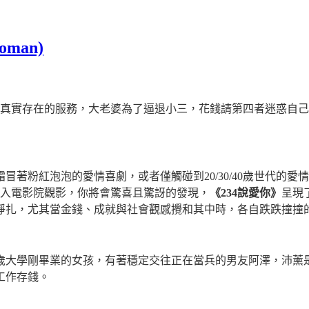
man)
真實存在的服務，大老婆為了逼退小三，花錢請第四者迷惑自己
霜冒著粉紅泡泡的愛情喜劇，或者僅觸碰到
20/30/40
歲世代的愛情
入電影院觀影，你將會驚喜且驚訝的發現，
《
234
說愛你》
呈現
掙扎，尤其當金錢、成就與社會觀感攪和其中時，各自跌跌撞撞
歲大學剛畢業的女孩，有著穩定交往正在當兵的男友阿澤，沛薰
工作存錢。