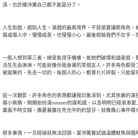
清，也許連沛薰自己都不能區分了。
人生如戲，戲如人生，演戲的最高境界，不就是要讓那角色，
傷或傷人中，慢慢成長，也慢慢小心，最後假裝我們不在乎，
一般人想到第三者，總是氣得牙癢癢，氣她們破壞和諧家庭，
活生生血淋淋，可能就像你我身邊的某個友人。許多角色都受
被拋棄的、失去一切的，每個人的心，都曾片片碎裂，只能留
這一次觀影，許多角色的表現都讓我印象深刻，尤其依晨的演
兩小無猜，剛開始扮演
summer
的違和感，以及明明已經漸漸愛
畫面不時交錯，擔憂暴露在亮光中的約瑟芬，就像擔心事件曝
很多事情，一旦經過就無法回頭，當沛薰嘗試過溫體鮭魚與隨