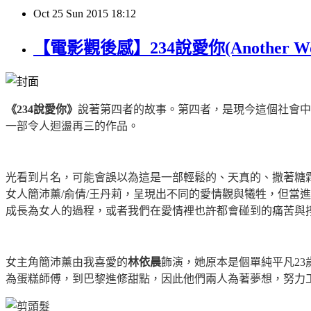
Oct
25
Sun
2015
18:12
【電影觀後感】234說愛你(Another Wo
《
234
說愛你》
說著第四者的故事。第四者，是現今這個社會中
一部令人迴盪再三的作品。
光看到片名，可能會誤以為這是一部輕鬆的、天真的、撒著糖
女人簡沛薰
/
俞倩
/
王丹莉，呈現出不同的愛情觀與犧牲，但當進
成長為女人的過程，或者我們在愛情裡也許都會碰到的痛苦與
女主角簡沛薰由我喜愛的
林依晨
飾演，她原本是個單純平凡
23
為蛋糕師傅，到巴黎進修甜點，因此他們兩人為著夢想，努力