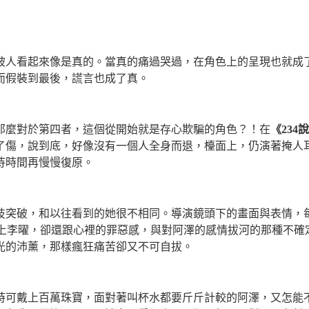
被人看起來像是真的。當真的痛過哭過，在角色上的呈現也就成
而假裝到最後，謊言也成了真。
那麼對於第四者，這個從開始就是存心欺騙的角色？！在
《
234
說
了傷，說到底，好像沒有一個人全身而退，檯面上，仍演著掩人
待時間再慢慢復原。
技突破，和以往看到的她很不相同。導演鏡頭下的畫面與表情，
上李曜，卻還跟心裡的罪惡感，與對阿澤的感情拔河的那種不確
光的沛薰，那樣瘋狂痛苦卻又不可自拔。
時可戴上百萬珠寶，面對著叫杯水都要斤斤計較的阿澤，又怎能