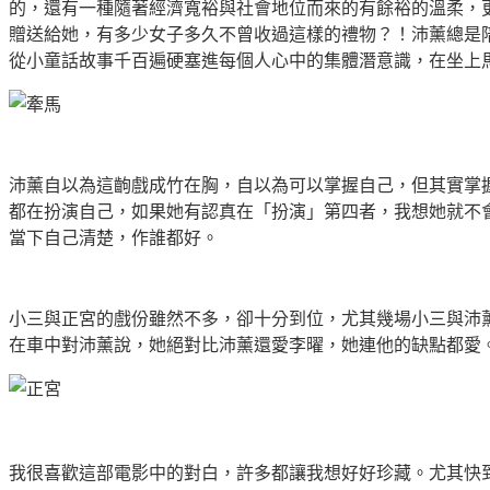
的，還有一種隨著經濟寬裕與社會地位而來的有餘裕的溫柔，
贈送給她，有多少女子多久不曾收過這樣的禮物？！沛薰總是
從小童話故事千百遍硬塞進每個人心中的集體潛意識，在坐上
沛薰自以為這齣戲成竹在胸，自以為可以掌握自己，但其實掌
都在扮演自己，如果她有認真在「扮演」第四者，我想她就不
當下自己清楚，作誰都好。
小三與正宮的戲份雖然不多，卻十分到位，尤其幾場小三與沛
在車中對沛薰說，她絕對比沛薰還愛李曜，她連他的缺點都愛
我很喜歡這部電影中的對白，許多都讓我想好好珍藏。尤其快