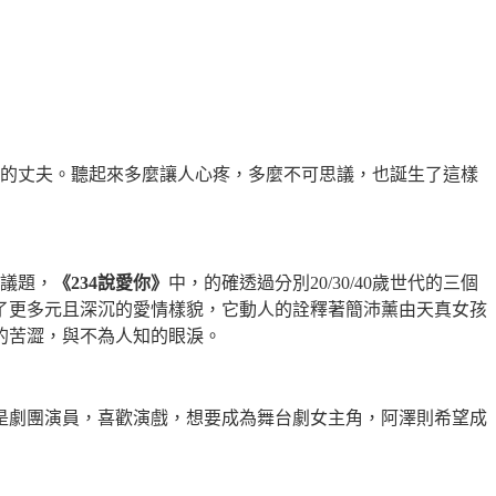
的丈夫。聽起來多麼讓人心疼，多麼不可思議，也誕生了這樣
議題，
《
234
說愛你》
中，的確透過分別
20/30/40
歲世代的三個
了更多元且深沉的愛情樣貌，它動人的詮釋著簡沛薰由天真女孩
的苦澀，與不為人知的眼淚。
是劇團演員，喜歡演戲，想要成為舞台劇女主角，阿澤則希望成