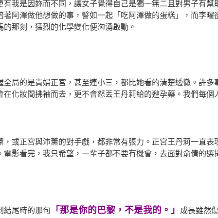
更有我是因妳而不同，讓女子覺得自己是獨一無二且對男子有幫
陪著阿澤做他想做的事，譬如一起「吃阿澤做的蛋糕」，而李曜
馬的那刻，猛烈的化學變化便洶湧啟動。
握全局的是貴婦正宮，甚至連小三，都比她看的清楚透徹。許多
會在化妝間拂袖而去，更不會怒丟王丹莉給的避孕藥。我們每個
薰，或正宮與沛薰的對手戲，都非常有張力。正宮王丹莉一直表
。電影看完，我只希望，一輩子都不要有機會，去面對俞倩的選
「那是你的巴黎，不是我的。」
到結尾時的那句
成長雖然