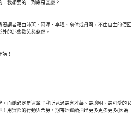
的，我想要的，到底是甚麼？
帶著讀者藉由沛薰、阿澤、李曜、俞倩或丹莉，不由自主的便回
影外的那些歡笑與悲傷。
年講！
學，而她必定是這輩子我所見過最有才華、最聰明、最可愛的女
吧！用實際的行動與票房，期待她繼續拍出更多更多更多
(
因為