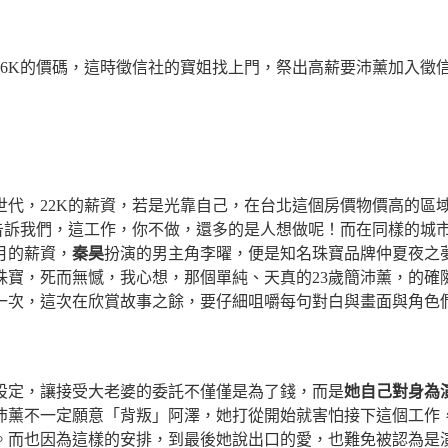
16K
的價碼，這時徵信社的寶姐找上門，祭出高薪要沛薰加入徵
世代，
22K
的薪資，若是光靠自己，在台北這個房價物價高的區
告訴我們，這工作，你不做，還多的是人想做呢！而在同樣的城
月的薪資，
秦昊
扮演的男主角李曜，便是知名珠寶品牌仲夏夜之
珠寶，死而無憾，我心想，那個單純、天真的
23
歲簡沛薰，的確
一次，這次在欣賞故事之餘，要仔細咀嚼每句對白與畫面與角色
設定，讓接受大老婆的委託不僅僅是為了錢，而是
她自己對身為
沛薰不一定願意「背叛」阿澤，她打從開始就害怕接下這個工作
。而也因為這樣的安排，到最後她說出口的愛，也難免被認為是