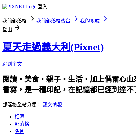
登入
我的部落格
我的部落格後台
我的帳號
登出
夏天走過義大利(Pixnet)
跳到主文
閱讀‧美食‧親子‧生活‧加上偶爾心血
書寫，是一種印記，在記憶都已經到達不
部落格全站分類：
藝文情報
相簿
部落格
名片