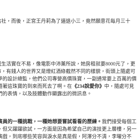
信社，而後，正宮王丹莉為了逼退小三，竟然願意花每月三十
域生活實在不易，像電影中沛薰所說，她房租就要
8000
元了，更
市，有錢人的世界又是燈紅酒綠截然不同的樣貌，街頭上隨處可
夢的設計總監，他們公司專營高價珠寶，一副通常要上百萬的價
隨著這珠寶的到來而死去了啊。在
《
234
說愛你》
中，隨處可見
們的表情，以及肢體動作顯露出的微訊息。
演員的一種挑戰，一種她想要嘗試看看的歷練。
我們接受每個工
，但又躍躍欲試，一方面是因為希望自己的演技更上層樓，另一
演戲，到底哪些笑容與淚水是真是假，阿澤分不清，李曜分不