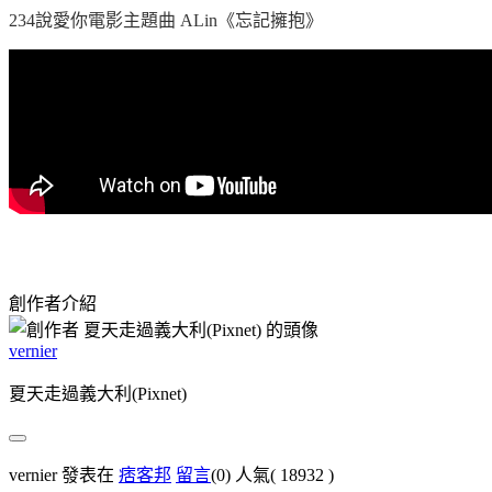
234
說愛你電影主題曲
ALin
《忘記擁抱》
創作者介紹
vernier
夏天走過義大利(Pixnet)
vernier 發表在
痞客邦
留言
(0)
人氣(
18932
)