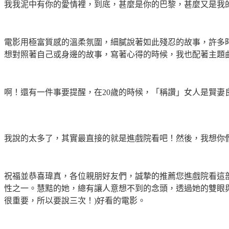
我我泥中有你的愛情裡，到底，甚麼是你的巴黎，甚麼又是我
電影用極富質感的溫柔氛圍，細膩說著如此殘忍的故事，許多
想對照著自己或身邊的故事，寫著心得的時候，我也配著主題
啊！還有一件事要提醒，在
20
歲的時候，「稱讚」女人是賢妻
我說的太多了，其實最直接的就是進戲院看吧！然後，我想你
祝福並恭喜瑋真，各位親朋好友們，誠摯的推薦您進戲院看這
性之一。慧黠的她，總有讓人意想不到的念頭，透過她的雙眼
很重要，所以要說三次！
)
好看的電影。