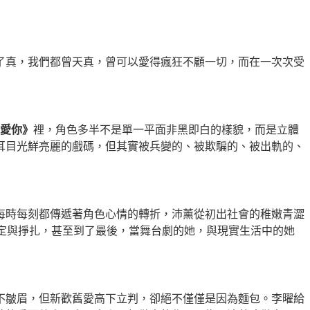
了真，我們都曾天真，曾可以愛得瘋狂不顧一切，而在一次次受
愛你》
裡，角色多半不是單一平面非黑即白的樣貌，而是立體
耳目光鮮亮麗的戲碼，但其實被兵變的、被欺騙的、被出軌的、
每時每刻都傳遞著角色心情的轉折，沛薰從初出社會的稚嫩青澀
定與掙扎，甚至到了最後，當舞台劇的她，與現實生活中的她
不皺眉，但新歡舊愛高下立判，卻絕不僅僅是因為麵包。李曜給