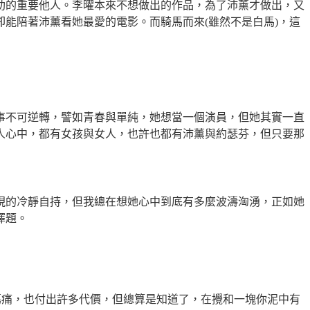
助的重要他人。李曜本來不想做出的作品，為了沛薰才做出，又
卻能陪著沛薰看她最愛的電影。而騎馬而來
(
雖然不是白馬
)
，這
事不可逆轉，譬如青春與單純，她想當一個演員，但她其實一直
人心中，都有女孩與女人，也許也都有沛薰與約瑟芬，但只要那
現的冷靜自持，但我總在想她心中到底有多麼波濤洶湧，正如她
擇題。
傷痛，也付出許多代價，但總算是知道了，在攪和一塊你泥中有