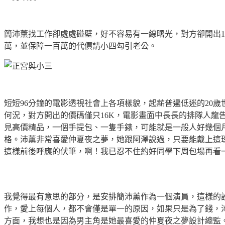
簡沛薰找工作卻處處碰壁，好不容易有一線曙光，對方卻開出
萬，並保障一百萬的代價請小四勾引老公。
短短
96
分鐘的電影透視社會上各項樣貌，起薪普遍低迷的
20
歲
何況，對方開出的價碼僅只
16K
，電影畫面中長長的排隊人龍
見高價精品，一個手提包、一隻手錶，可能就是一般人好幾個
格。沛薰非常喜愛仲夏夜之夢，她跟阿澤說過，只要能戴上這
這樣前後呼應的伏筆，啊！我已忍不住約好同學下周包場再看
我覺得最有意思的部分，是安排簡沛薰作為一個演員，這樣的
作，愛上每個人，都不會僅是單一的原因，如果只是為了錢，
方面，我想也是因為男主角是她最喜愛的仲夏夜之夢設計總監