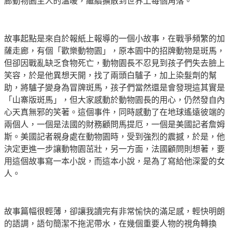
廊動物園主人的溫暖，繼續擴散到世界上每個角落。
故事起點是來自於報紙上報導的一個小故事，在戰爭頻繁的加
薩走廊，有個「歡樂動物園」，原本園中的招牌動物是斑馬，
但卻因戰亂缺乏食物死亡，動物園長不忍見到孩子們失去臉上
笑容，於是他異想天開，找了兩頭白驢子，加上染髮劑的幫
助，將驢子變身為冒牌斑馬，孩子們當然還是會發現這其實是
「山寨版斑馬」，但大家感動於動物園長的用心，仍然發自內
心天真無邪的笑著。這個事件，同時感動了在地球遙遠彼端的
兩個人，一個是法國的財務顧問馬提厄，一個是美國記者詹姆
斯。美國記者親身處在動物園時，受到強烈的震撼，於是，他
決定更進一步讓動物園茁壯，另一方面，法國顧問則想著，要
用這個故事寫一本小說，而這本小說，是為了寫給他深愛的女
人。
故事篇幅很輕薄，卻讓我讀完有非常愉快的滿足感，輕快明朗
的語調，語句簡潔不拖泥帶水，在幾個重要人物的視角轉換