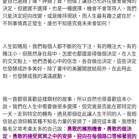
憂自己選錯了邊，押錯了寶，而做了讓自己也許往後會後悔的
決定，但遲遲不選擇，也是一種選擇，機會不會等待人，我們
只能決定迎向改變，或是維持現狀，而人生最有趣之處在於，
不到事情真正發生，誰也不知道究竟未來會如何！
人生如賭局，我們每個人都不斷的在下注，有的賭注大，有的
賭注小，但既然身在局中，怎麼也都還是得做個決定。在人生
的交叉點上，他們憑著心中的信念，各自做出決定，這些決定
也發酵成許多美好，除了書中的美麗開放結局外，在此時此
刻，也發酵成我的滿滿感動。
我一直都很喜歡這樣題材的故事，所以自然也很喜歡這本小
說。我們在人生中需要做很多選擇，但究竟是否能在那特定的
一天，走到特定的轉角，遇見那個從此讓人生不同的人，我相
信就必須仰賴某種不知名力量的安排了。讀完這本書，我想對
龜毛又常考慮太多的自己說：
勇敢的擁抱機會，勇敢的做決
定，勇敢的接受冥冥之中的安排，迎向在每個路口等候著我的