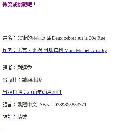
微笑或挑戰吧！
書名：
30
街的兩匹斑馬
Deux zebres sur la 30e Rue
作者：馬克．米榭
-
阿瑪德利
Marc Michel-Amadry
譯者：尉遲秀
出版社：讀癮出版
出版日期：
2013
年
03
月
20
日
語言：繁體中文
ISBN
：
9789868883321
裝訂：精裝