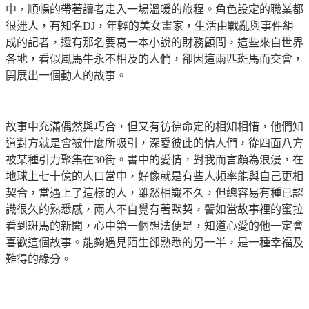
中，順暢的帶著讀者走入一場溫暖的旅程。角色設定的職業都
很迷人，有知名
DJ
，年輕的美女畫家，生活由戰亂與事件組
成的記者，還有那名要寫一本小說的財務顧問，這些來自世界
各地，看似風馬牛永不相及的人們，卻因這兩匹斑馬而交會，
開展出一個動人的故事。
故事中充滿偶然與巧合，但又有彷彿命定的相知相惜，他們知
道對方就是會被什麼所吸引，深愛彼此的情人們，從四面八方
被某種引力聚集在
30
街。書中的愛情，對我而言頗為浪漫，在
地球上七十億的人口當中，好像就是有些人頻率能與自己更相
契合，當遇上了這樣的人，雖然相識不久，但總容易有種已認
識很久的熟悉感，兩人不自覺有著默契，譬如當故事裡的蜜拉
看到斑馬的新聞，心中第一個想法便是，知道心愛的他一定會
喜歡這個故事。能夠遇見陌生卻熟悉的另一半，是一種幸福及
難得的緣分。