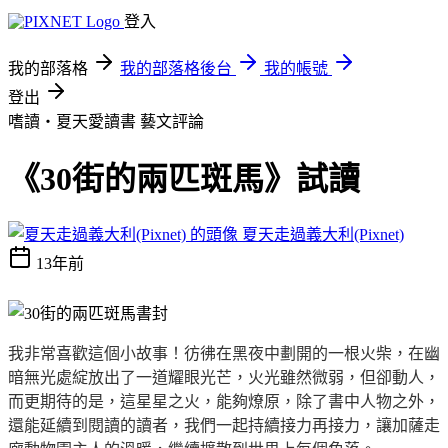
登入
我的部落格
我的部落格後台
我的帳號
登出
嗜讀‧夏天愛讀書
藝文評論
《30街的兩匹斑馬》試讀
夏天走過義大利(Pixnet)
13年前
我非常喜歡這個小故事！彷彿在黑夜中劃開的一根火柴，在幽
暗無光處綻放出了一道耀眼光芒，火光雖然微弱，但卻動人，
而更期待的是，這星星之火，能夠燎原，除了書中人物之外，
還能延續到閱讀的讀者，我們一起持續接力再接力，讓加薩走