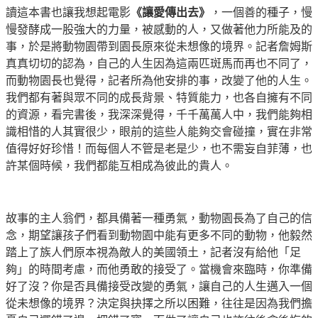
讀這本書也讓我想起電影
《讓愛傳出去》
，一個善的種子，慢
慢發酵成一股強大的力量，被感動的人，又做著他力所能及的
事，於是將動物園帶到園長原來從未想像的境界。記者詹姆斯
真真切切的認為，自己的人生因為這兩匹斑馬而再也不同了，
而動物園長也覺得，記者所為他安排的事，改變了他的人生。
我們都有著與眾不同的成長背景、特質能力，也各自擁有不同
的資源，看完書後，我深深覺得，千千萬萬人中，我們能夠相
識相惜的人其實很少，眼前的這些人能夠交會碰撞，實在非常
值得好好珍惜！而每個人不管是老是少，也不需妄自菲薄，也
許某個時候，我們都能互相成為彼此的貴人。
故事的主人翁們，都具備著一種勇氣，動物園長為了自己的信
念，期望讓孩子們看到動物園中能有更多不同的動物，他毅然
踏上了族人們原本視為敵人的美國領土，記者沒有給他「足
夠」的時間考慮，而他勇敢的接受了。當機會來臨時，你準備
好了沒？你是否具備接受改變的勇氣，讓自己的人生邁入一個
從未想像的境界？決定與抉擇之所以困難，往往是因為我們擔