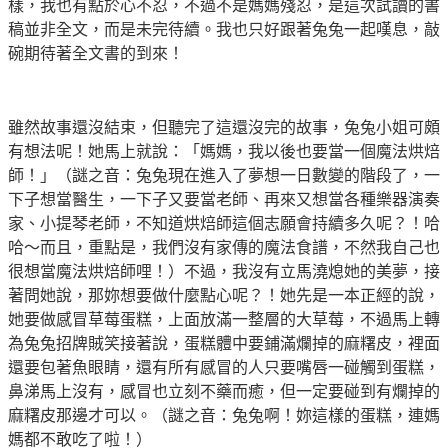
樣，我也有點於心不忍，不過不是媽媽殘忍，是這次試讀的書
稿並非全文，而是未完待續。我也只好跟著兔兔一起嘆息，敲
碗期待著全文書的到來！
雖然故事還沒結束，但聽完了這還沒完的故事，兔兔小姐可頗
有想法呢！她馬上就說：「媽媽，我以後也要當一個魔法烘焙
師！」（謎之音：兔兔現在進入了夢想一日數變的階段了，一
下子想當醫生，一下子又要當老師、再來又想當各種樂器演奏
家、小提琴老師，不知道烘焙師這個志願會持續多久呢？！哈
哈～而且，重點是，我們沒有家傳的魔法食譜，不然我自己也
很想當魔法烘焙師哩！）不過，我沒有立馬澆熄她的美夢，接
著問她說，那妳想要做什麼點心呢？！她先是一本正經的說，
她要做感冒草莓蛋糕，上面放滿一整層的大草莓，不過馬上轉
為兔兔招牌賊笑接著說，蛋糕體中要鋪滿爛掉的麻糬皮，裡面
還要包著魚眼睛，還有所有感冒的人只要嘴唇一碰觸到蛋糕，
鼻涕馬上沒有，感冒也立刻不藥而癒，但一定要碰到有爛掉的
麻糬皮那邊才可以。（謎之音：兔兔啊！妳這樣的蛋糕，連媽
媽都不敢吃了啦！）