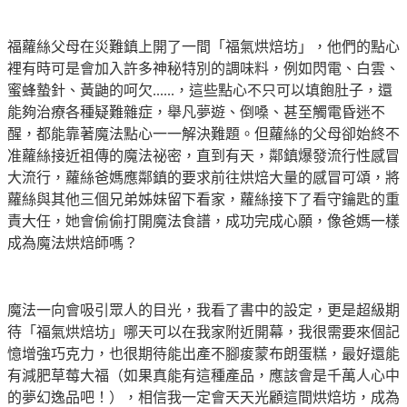
福蘿絲父母在災難鎮上開了一間「福氣烘焙坊」，他們的點心
裡有時可是會加入許多神秘特別的調味料，例如閃電、白雲、
蜜蜂蟄針、黃鼬的呵欠
......
，這些點心不只可以填飽肚子，還
能夠治療各種疑難雜症，舉凡夢遊、倒嗓、甚至觸電昏迷不
醒，都能靠著魔法點心一一解決難題。但蘿絲的父母卻始終不
准蘿絲接近祖傳的魔法祕密，直到有天，鄰鎮爆發流行性感冒
大流行，蘿絲爸媽應鄰鎮的要求前往烘焙大量的感冒可頌，將
蘿絲與其他三個兄弟姊妹留下看家，蘿絲接下了看守鑰匙的重
責大任，她會偷偷打開魔法食譜，成功完成心願，像爸媽一樣
成為魔法烘焙師嗎？
魔法一向會吸引眾人的目光，我看了書中的設定，更是超級期
待「福氣烘焙坊」哪天可以在我家附近開幕，我很需要來個記
憶增強巧克力，也很期待能出產不腳痠蒙布朗蛋糕，最好還能
有減肥草莓大福（如果真能有這種產品，應該會是千萬人心中
的夢幻逸品吧！
），相信我一定會天天光顧這間烘焙坊，成為