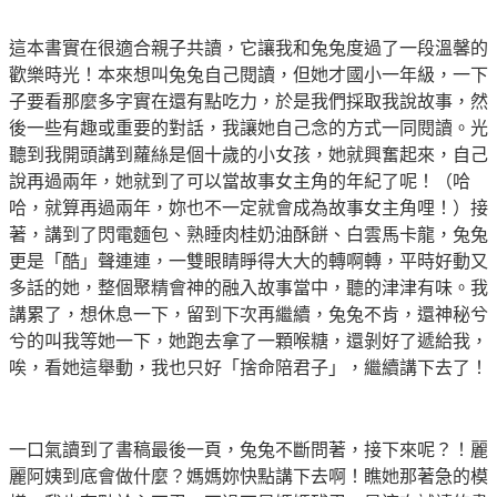
這本書實在很適合親子共讀，它讓我和兔兔度過了一段溫馨的
歡樂時光！本來想叫兔兔自己閱讀，但她才國小一年級，一下
子要看那麼多字實在還有點吃力，於是我們採取我說故事，然
後一些有趣或重要的對話，我讓她自己念的方式一同閱讀。光
聽到我開頭講到蘿絲是個十歲的小女孩，她就興奮起來，自己
說再過兩年，她就到了可以當故事女主角的年紀了呢！（哈
哈，就算再過兩年，妳也不一定就會成為故事女主角哩！）接
著，講到了閃電麵包、熟睡肉桂奶油酥餅、白雲馬卡龍，兔兔
更是「酷」聲連連，一雙眼睛睜得大大的轉啊轉，平時好動又
多話的她，整個聚精會神的融入故事當中，聽的津津有味。我
講累了，想休息一下，留到下次再繼續，兔兔不肯，還神秘兮
兮的叫我等她一下，她跑去拿了一顆喉糖，還剝好了遞給我，
唉，看她這舉動，我也只好「捨命陪君子」，繼續講下去了！
一口氣讀到了書稿最後一頁，兔兔不斷問著，接下來呢？！麗
麗阿姨到底會做什麼？媽媽妳快點講下去啊！瞧她那著急的模