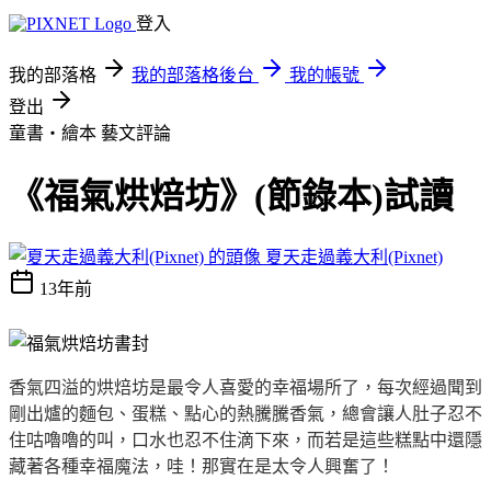
登入
我的部落格
我的部落格後台
我的帳號
登出
童書‧繪本
藝文評論
《福氣烘焙坊》(節錄本)試讀
夏天走過義大利(Pixnet)
13年前
香氣四溢的烘焙坊是最令人喜愛的幸福場所了，每次經過聞到
剛出爐的麵包、蛋糕、點心的熱騰騰香氣，總會讓人肚子忍不
住咕嚕嚕的叫，口水也忍不住滴下來，而若是這些糕點中還隱
藏著各種幸福魔法，哇！那實在是太令人興奮了！