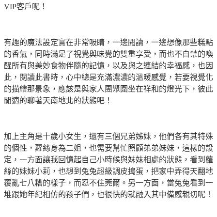
VIP
客戶呢！
有趣的魔法設定實在非常吸睛，一邊閱讀，一邊想像那些糕點
的香氣，同時滿足了視覺與味覺的雙重享受，而也不自禁的喚
醒所有與美妙食物伴隨的記憶，以及與之連結的幸福感，也因
此，閱讀此書時，心中總是充滿濃濃的溫暖感覺，若要視覺化
的描繪那景象，應該是與家人團聚圍坐在祥和的燈光下，彼此
閒適的聊著天南地北的狀態吧！
加上主角是十歲小女生，還有三個兄弟姊妹，他們各有其特殊
的個性，蘿絲身為二姐，也需要幫忙照顧弟弟妹妹，這樣的設
定，一方面讓我回憶起自己小時候與妹妹相處的狀態，看到蘿
絲的妹妹小莉，也想到兔兔超級調皮搗蛋，把家中弄得天翻地
覆亂七八糟的樣子，而忍不住莞爾。另一方面，當兔兔看到一
堆跟她年紀相仿的孩子們，也很快的就融入其中備感親切呢！