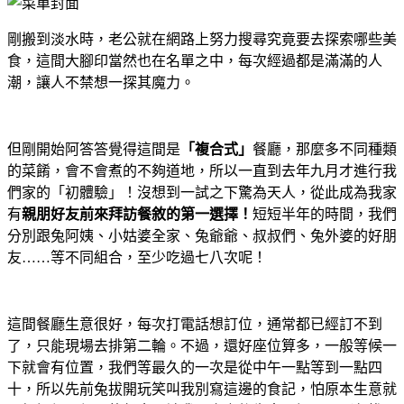
剛搬到淡水時，老公就在網路上努力搜尋究竟要去探索哪些美
食，這間大腳印當然也在名單之中，每次經過都是滿滿的人
潮，讓人不禁想一探其魔力。
但剛開始阿答答覺得這間是
「複合式」
餐廳，那麼多不同種類
的菜餚，會不會煮的不夠道地，所以一直到去年九月才進行我
們家的「初體驗」！沒想到一試之下驚為天人，從此成為我家
有
親朋好友前來拜訪餐敘的第一選擇！
短短半年的時間，我們
分別跟兔阿姨、小姑婆全家、兔爺爺、叔叔們、兔外婆的好朋
友……等不同組合，至少吃過七八次呢！
這間餐廳生意很好，每次打電話想訂位，通常都已經訂不到
了，只能現場去排第二輪。不過，還好座位算多，一般等候一
下就會有位置，我們等最久的一次是從中午一點等到一點四
十，所以先前兔拔開玩笑叫我別寫這邊的食記，怕原本生意就