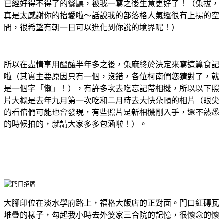
已經好得不得了的餐廳，被我一寫之後生意更好了！（兔拔，
真是太感謝你的抬愛啦～
話說我的部落格人氣還很有上揚的空
間，很希望有朝一日可以進化到你說的境界呢！
）
所以在
盡情享用
醞釀半年多之後，兔麻終於決定來寫這篇食記
啦（其實主要原因只有一個，沒錯，各位柯南們您猜對了，就
是一個字「懶」！），有許多次去吃忘記帶相機，所以以下照
片大概是去年九月第一次吃和二月時去大快朵頤的相片（眼尖
的看倌們可能也會發現，有些照片是新相機剛入手，還不熟悉
的時候拍的，就請大家多多包涵啦！
）。
大腳印位在淡水學府路上，福格大飯店的正對面。門口紅磚瓦
堆疊的樣子，勾起我小時去外婆家三合院的記憶，很懷念的懷