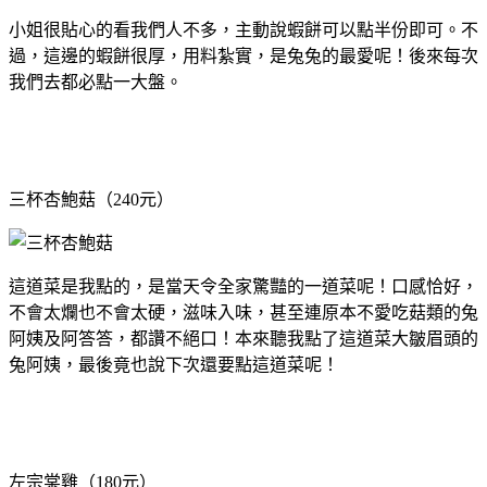
小姐很貼心的看我們人不多，主動說蝦餅可以點半份即可。不
過，這邊的蝦餅很厚，用料紮實，是兔兔的最愛呢！後來每次
我們去都必點一大盤。
三杯杏鮑菇（240元）
這道菜是我點的，是當天令全家驚豔的一道菜呢！口感恰好，
不會太爛也不會太硬，滋味入味，甚至連原本不愛吃菇類的兔
阿姨及阿答答，都讚不絕口！本來聽我點了這道菜大皺眉頭的
兔阿姨，最後竟也說下次還要點這道菜呢！
左宗棠雞（180元）