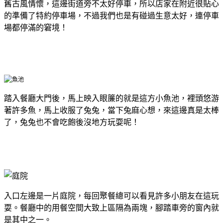
舊古風情懷，這邊街道旁不太好停車，所以店家在附近很貼心
的準備了特約停車場，不過我們也是有碰過生意太好，連停車
場都停滿的窘境！
踏入餐廳大門後，馬上映入眼簾的就是這方小魚池，裡頭悠游
著許多魚，馬上收服了兔兔，當下兔麻心想，來這邊真是太棒
了，兔兔也不會吃飽後沒地方玩耍呢！
入口左邊是一片庭院，每回聚餐總可以看見許多小朋友在這玩
耍。餐廳中的用餐空間大致上區隔為兩塊，腳踏車旁的窗內就
是其中之一。