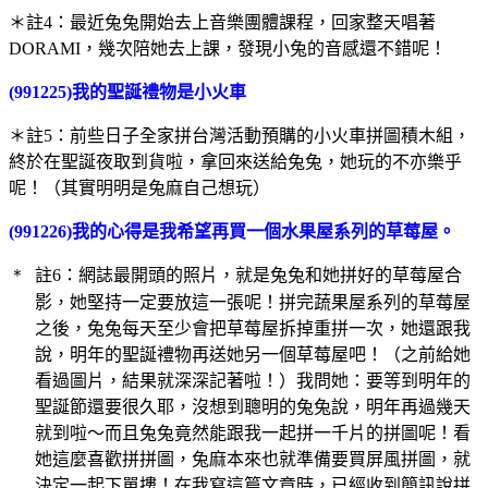
＊註4：最近兔兔開始去上音樂團體課程，回家整天唱著
DORAMI，幾次陪她去上課，發現小兔的音感還不錯呢！
(991225)我的聖誕禮物是小火車
＊註5：前些日子全家拼台灣活動預購的小火車拼圖積木組，
終於在聖誕夜取到貨啦，拿回來送給兔兔，她玩的不亦樂乎
呢！（其實明明是兔麻自己想玩
）
(991226)我的心得是我希望再買一個水果屋系列的草莓屋。
＊
註6：網誌最開頭的照片，就是兔兔和她拼好的草莓屋合
影，她堅持一定要放這一張呢！拼完蔬果屋系列的草莓屋
之後，兔兔每天至少會把草莓屋拆掉重拼一次，她還跟我
說，明年的聖誕禮物再送她另一個草莓屋吧！（之前給她
看過圖片，結果就深深記著啦！）我問她：要等到明年的
聖誕節還要很久耶，沒想到聰明的兔兔說，明年再過幾天
就到啦～而且兔兔竟然能跟我一起拼一千片的拼圖呢！看
她這麼喜歡拼拼圖，兔麻本來也就準備要買屏風拼圖，就
決定一起下單摟！在我寫這篇文章時，已經收到簡訊說拼