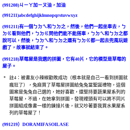
(991208)ㄐㄧㄚ加ㄧㄡ油，加油
(991211)abcdefghijklmnopqrstuvwxyz
(991211)有一個ㄅㄉㄟ和ㄅㄉ之，然後，他們一起坐車去，ㄅ
ㄉㄍ看到他們，ㄅㄉㄍ問他們能不能搭車，ㄅㄉㄟ和ㄅㄉ之都
說可以，然後，ㄅㄉㄟ和ㄅㄉ之還有ㄅㄉㄍ都一起去兜風玩遊
戲了，故事就結束了。
(991218)草莓屋是我選的拼圖，它有40片，它的模型是草莓的
屋子。
＊
註4：被書友小辣椒勸敗成功（根本就是自己一看到拼圖就
瘋狂了），兔麻買了草莓屋拼圖給兔兔當聖誕禮物，這個
圖案是兔兔自己選的，她好喜歡，還堅持要蔬果屋系列的
草莓屋，不過，在她拿到拼圖，發現裡頭有可以將不同片
拼圖組成像書一樣的鍊接片後，就又吵著要我買水果屋系
列的草莓屋了！
(991219）DORAMIFASOILASE