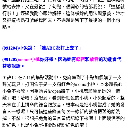
號給去掉，又在最後加了句點，很開心的告訴我說：「這樣就
行啦！」經過我耐心跟她解釋，這條橫線的用法與意義，她才
又把這標點符號給標回去，不過還是留下了最後的一個小句
點。
(991204)小兔說：「連ABC都打上去了」
(991205)
momo小桃
你好棒。因為她有
錄音
和
放音
的功能會代
替我說話。
＊註1：在7-11的集點活動中，兔麻集到了十點加價購了一支
聲光玩具，打開盒子是一支粉紅色的momo小桃，本來還擔心
小兔不喜歡，因為她最愛open將了，小桃應該算是她的「情
敵」吧！哈哈！沒想到，看到粉紅色的小桃，小兔超愛的，整
天拿在手上拼命的錄音跟放音，根本就是把小桃當成了她的發
言人一樣呢！只可惜這些錄音每次一錄新的就會把舊的給洗
掉，不然，很想把兔兔的童言童語記錄下來呢！上面幾個字的
粉紅色，也是小兔堅持要改成粉紅色的唷！