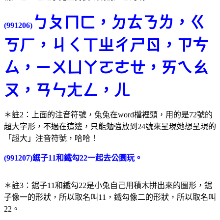
ㄅㄆㄇㄈ，ㄉㄊㄋㄌ，ㄍ
(991206)
ㄎㄏ，ㄐㄑㄒㄓㄔㄕㄖ，ㄗㄘ
ㄙ，ㄧㄨㄩㄚㄛㄜㄝ，ㄞㄟㄠ
ㄡ，ㄢㄣㄤㄥ，ㄦ
＊註2：上面的注音符號，兔兔在word檔裡頭，用的是72號的
超大字形，不過在這邊，只能勉強放到24號來呈現她想呈現的
「超大」注音符號，哈哈！
(991207)鋸子11和鐵勾22一起去公園玩。
＊註3：鋸子11和鐵勾22是小兔自己用積木拼出來的圖形，鋸
子像一的形狀，所以取名叫11，鐵勾像二的形狀，所以取名叫
22。