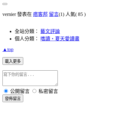
vernier 發表在
痞客邦
留言
(1)
人氣(
85
)
全站分類：
藝文評論
個人分類：
嗜讀‧夏天愛讀書
▲top
載入更多
公開留言
私密留言
發佈留言