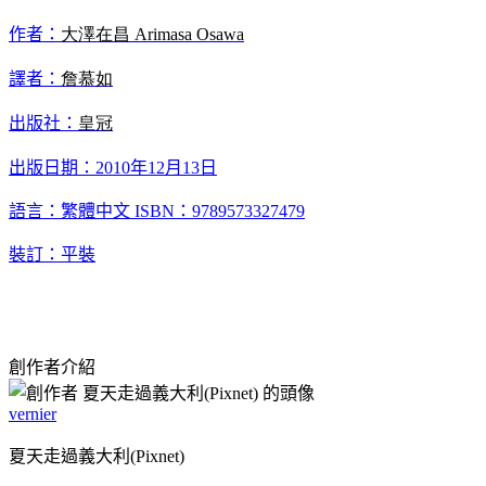
作者：
大澤在昌
Arimasa Osawa
譯者：
詹慕如
出版社：
皇冠
出版日期：2010年12月13日
語言：繁體中文 ISBN：9789573327479
裝訂：平裝
創作者介紹
vernier
夏天走過義大利(Pixnet)