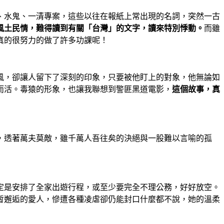
、水鬼、一清專案，這些以往在報紙上常出現的名詞，突然一古
風土民情，難得讀到有關「台灣」的文字，讀來特別悸動。
而雖
真的很努力的做了許多功課呢！
風，卻讓人留下了深刻的印象，只要被他盯上的對象，他無論如
而活。毒猿的形象，也讓我聯想到警匪黑道電影，
這個故事，真
，透著萬夫莫敵，雖千萬人吾往矣的決絕與一股難以言喻的孤
定是安排了全家出遊行程，或至少要完全不理公務，好好放空。
暫邂逅的愛人，慘遭各種凌虐卻仍能封口什麼都不說，她的溫柔