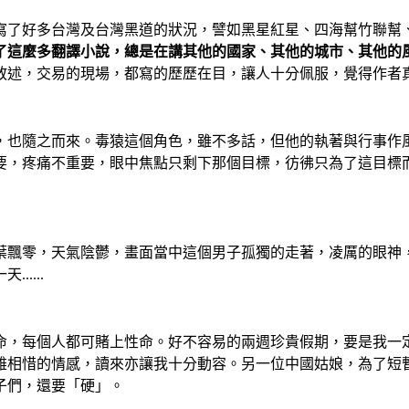
寫了好多台灣及台灣黑道的狀況，譬如黑星紅星、四海幫竹聯幫
了這麼多翻譯小說，總是在講其他的國家、其他的城市、其他的
敘述，交易的現場，都寫的歷歷在目，讓人十分佩服，覺得作者
，也隨之而來。毒猿這個角色，雖不多話，但他的執著與行事作
要，疼痛不重要，眼中焦點只剩下那個目標，彷彿只為了這目標
葉飄零，天氣陰鬱，畫面當中這個男子孤獨的走著，凌厲的眼神
....
命，每個人都可賭上性命。好不容易的兩週珍貴假期，要是我一
雄相惜的情感，讀來亦讓我十分動容。另一位中國姑娘，為了短
子們，還要「硬」。