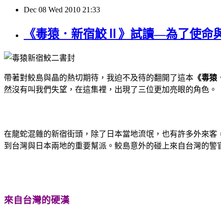
Dec
08
Wed
2010
21:33
《毒猿．新宿鮫Ⅱ》試讀—為了使命
帶著對鲛島與晶的熱切期待，我迫不及待的翻開了這本
《毒猿
然沒有叫我們失望，在這集裡，出現了三位更加亮眼的角色。
在龍蛇混雜的新宿街頭，除了日本當地流氓，也有許多外來客
到台灣與日本兩地的重要幫派。鲛島意外的碰上來自台灣的警官郭
來自台灣的硬漢