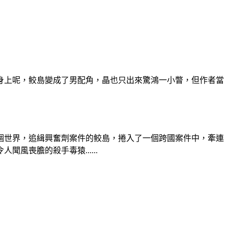
身上呢，鲛島變成了男配角，晶也只出來驚鴻一小瞥，但作者當
個世界，追緝興奮劑案件的鲛島，捲入了一個跨國案件中，牽連
喪膽的殺手毒猿......