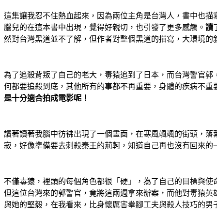
這集讓我忍不住熱血起來，因為兩位主角是台灣人，書中也描
腦兒的在這本書中出現，覺得好親切，也引發了更多感觸。
讀
然對台灣黑道並不了解，但作者對整個黑道的描寫，大環境的
為了追殺背叛了自己的老大，毒猿追到了日本，而台灣警官郭
何都要追殺到底，其他所有的事都不再重要，身體的疾病不重
是十分適合拍成電影呢！
讀著讀著我腦中彷彿出現了一個畫面，在寒風颯颯的街頭，落
寂，好像準備要去刺殺秦王的荊軻，知道自己再也沒有回來的一天..
不僅毒猿，裡頭的每個角色都很「硬」，為了自己的目標與使
但這位台灣來的郭警官，竟將這兩週拿來辦案，而他對毒猿英
與她的堅毅，在我看來，比身懷厲害拳腳工夫與殺人技巧的男