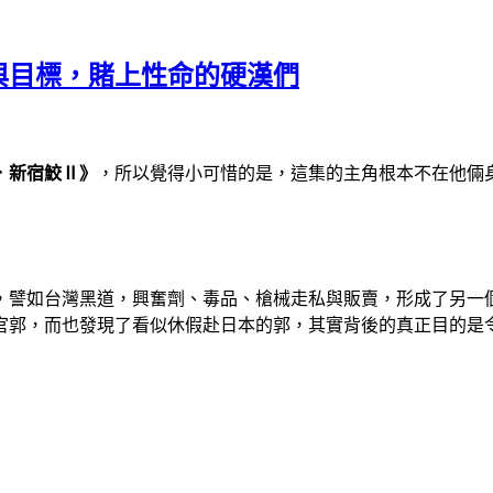
與目標，賭上性命的硬漢們
．新宿鮫
Ⅱ
》
，所以覺得小可惜的是，這集的主角根本不在他倆
，譬如台灣黑道，興奮劑、毒品、槍械走私與販賣，形成了另一
，而也發現了看似休假赴日本的郭，其實背後的真正目的是令人聞風