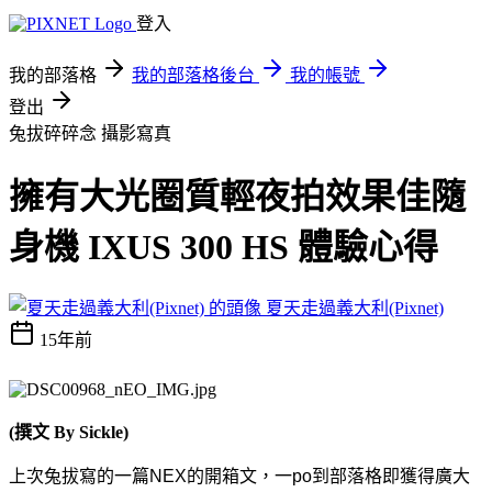
登入
我的部落格
我的部落格後台
我的帳號
登出
兔拔碎碎念
攝影寫真
擁有大光圈質輕夜拍效果佳隨
身機 IXUS 300 HS 體驗心得
夏天走過義大利(Pixnet)
15年前
(撰文 By Sickle)
上次兔拔寫的一篇
NEX
的開箱文，一
po
到部落格即獲得廣大