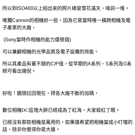
所以到
ISO400
以上拍出來的照片總是雪花滿天，噪訊一堆。
唯獨
Cannon
的相機好一些，因為它是當時唯一橫跨相機及電
子產業的大廠，
(Sony
當時作相機的能力還很弱
)
可以兼顧相機的光學品質及電子設備的效能。
所以其產品有著不錯的
C/P
值，從早期的
A
系列、
S
系列及
G
系
統可看出端倪。
好啦！鏡頭拉回現在，拜各大廠不斷的加碼，
數位相機
DC
這塊大餅已經成為了紅海，大家殺紅了眼。
已經沒有那款相機是萬用的，如果還希望把相機當成小叮噹的
話，除非你覺得你是大雄。