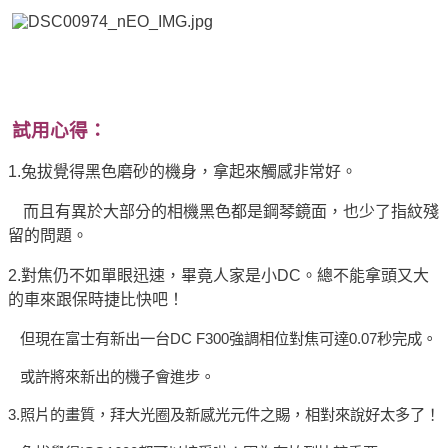
試用心得：
1.
兔拔覺得黑色磨砂的機身，拿起來觸感非常好。
而且有異於大部分的相機黑色都是鋼琴鏡面，也少了指紋殘
留的問題。
2.
對焦仍不如單眼迅速，畢竟人家是小
DC
。總不能拿頭又大
的車來跟保時捷比快吧！
但現在富士有新出一台
DC F300
強調相位對焦可達
0.07
秒完成。
或許將來新出的機子會進步。
3.
照片的畫質，拜大光圈及新感光元件之賜，相對來說好太多了！