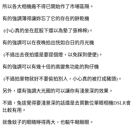
所以各大相機廠不得已開始作了市場區隔。
有的強調薄得讓妳忘了它的存在的餅乾機
(
小心真的坐在屁股下還以為墊了張棉棉
)
。
有的強調可以在夜晚拍出恍如白日的月光機
(
不過出去夜拍還是要提個燈，以免踩到便便
)
。
有的強調可以有幾十倍的高變焦功能的狗仔機
(
不過拍景物就好不要偷拍別人，小心真的被打成豬頭
)
。
另外，還有強調大光圈的可以讓你有淺景深的效果。
不過，兔
拔覺得要
淺景深的話還是去買數位單眼相機
DSLR
會
比較有用。
就像蚊子的眼睛睜得再大，也輸牛瞇瞇眼。