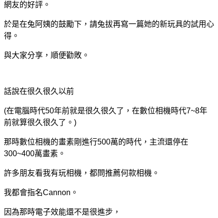
網友的好評。
於是在兔阿姨的鼓勵下，請兔拔再寫一篇她的新玩具的試用心
得。
與大家分享，順便勸敗。
話說在很久很久以前
(
在電腦時代
50
年前就是很久很久了，在數位相機時代
7~8
年
前就算很久很久了。
)
那時數位相機的畫素剛進行
500
萬的時代，主流還停在
300~400
萬畫素。
許多朋友看我有玩相機，都問推薦何款相機。
我都會指名
Cannon
。
因為那時電子效能還不是很進步，