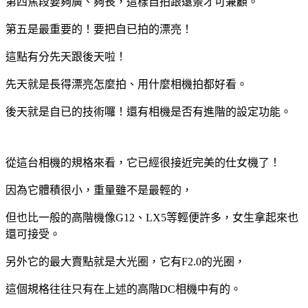
第四焦段要夠廣、夠長，這樣自拍跟遠景才可兼顧。
第五是最重要的！要把自已拍的漂亮！
這點有分先天跟後天啦！
先天就是長得漂亮怎麼拍、用什麼相機拍都好看。
後天就是自已的技術囉！還有相機是否有進階的設定功能。
從這台相機的規格來看，它已經很接近完美的仕女機了！
因為它體積很小，重量雖不是最輕的，
但也比一般的高階機像
G12
、
LX5
等輕便許多，女生拿起來也
還可接受。
另外它的最大賣點就是大光圈，它有
F2.0
的光圈，
這個規格往往只有在上述的高階
DC
相機中有的。