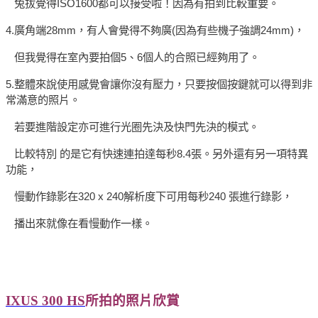
兔拔覺得
ISO1600
都可以接受啦！因為有拍到比較重要。
4.
廣角端
28mm
，有人會覺得不夠廣
(
因為有些機子強調
24mm)
，
但我覺得在室內要拍個
5
、
6
個人的合照已經夠用了。
5.
整體來說使用感覺會讓你沒有壓力，只要按個按鍵就可以得到非
常滿意的照片。
若要進階設定亦可進行光圈先決及快門先決的模式。
比較特別 的是它有快速連拍達每秒
8.4
張。另外還有另一項特異
功能，
慢動作錄影在
320 x 240
解析度下可用每秒
240
張進行錄影，
播出來就像在看慢動作一樣。
IXUS 300 HS
所拍的照片欣賞