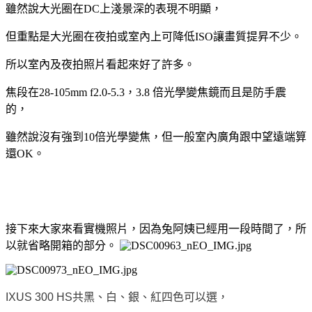
雖然說大光圈在
DC
上淺景深的表現不明顯，
但重點是大光圈在夜拍或室內上可降低
ISO
讓畫質提昇不少。
所以室內及夜拍照片看起來好了許多。
焦段在
28-105mm f2.0-5.3
，
3.8
倍光學變焦鏡而且是防手震
的，
雖然說沒有強到
10
倍光學變焦，但一般室內廣角跟中望遠端算
還
OK
。
接下來大家來看實機照片，因為兔阿姨已經用一段時間了，所
以就省略開箱的部分。
IXUS 300 HS
共黑、白、銀、紅四色可以選，