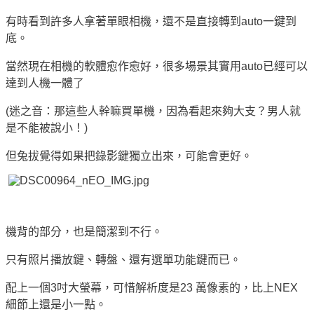
有時看到許多人拿著單眼相機，還不是直接轉到
auto
一鍵到
底。
當然現在相機的軟體愈作愈好，很多場景其實用
auto
已經可以
達到人機一體了
(
迷之音：那這些人幹嘛買單機，因為看起來夠大支？男人就
是不能被說小！
)
但兔拔覺得如果把錄影鍵獨立出來，可能會更好。
機背的部分，也是簡潔到不行。
只有照片播放鍵、轉盤、還有選單功能鍵而已。
配上一個
3
吋大螢幕，可惜解析度是
23
萬像素的，比上
NEX
細節上還是小一點。