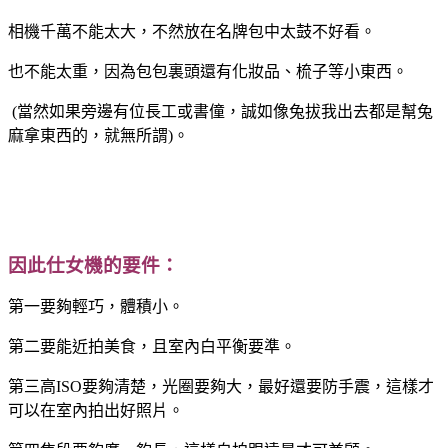
相機千萬不能太大，不然放在名牌包中太鼓不好看。
也不能太重，因為包包裏頭還有化妝品、梳子等小東西。
(
當然如果旁邊有位長工或書僮，誠如像兔拔我出去都是幫兔
麻拿東西的，就無所謂
)
。
因此仕女機的要件：
第一要夠輕巧，體積小。
第二要能近拍美食，且室內白平衡要準。
第三高
ISO
要夠清楚，光圈要夠大，最好還要防手震，這樣才
可以在室內拍出好照片。