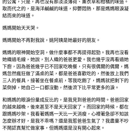
的公寓，只是，再也沒有那淡淡薄荷、薰衣草和柑橘的味道。
取而代之的，是海洋鹹鹹的味道，抑鬱悶熱，那是媽媽眼淚凝
結而來的味道。
媽媽開始天天哭。
媽媽開始不再對我說，姚阿姨是她最好的朋友。
媽媽的眼神開始空洞，做什麼事都不再提得起勁。我再也沒看
她織過毛線，她說，別人織的爸爸更愛。我也幾乎沒再看過她
下廚，因為爸爸幾乎已不回家吃晚餐，只有很偶爾的偶爾，媽
媽忽然瘋狂做了滿桌的菜，都是爸爸喜歡吃的，然後放上我們
三人的餐具，接著坐在餐桌前，等我吃飽了，媽媽就把剩下的
菜倒掉，她自己一口都沒動，然後流下比平常更多的淚。
和媽媽的眼淚份量成反比的，是我見到爸爸的時間。爸爸回家
的越來越晚，後來甚至不是天天回家了。而回家的時候，都在
跟媽媽吵架。我看著媽媽一天比一天消瘦，心裡著急卻不知該
怎麼辦才好，是我不乖嗎？還是我惹爸爸生氣了？我盡量不吵
不鬧認真幫忙做家事，但媽媽還是沒有開心起來。