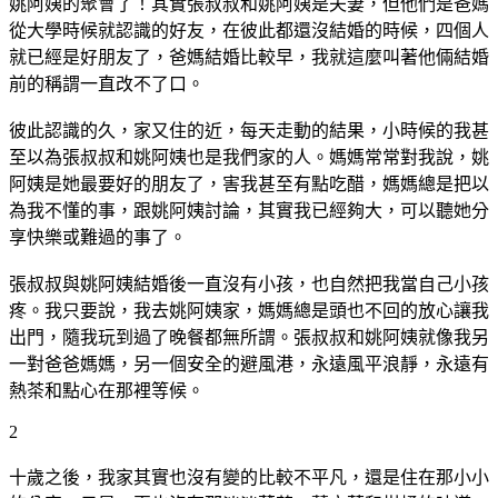
姚阿姨的聚會了！其實張叔叔和姚阿姨是夫妻，但他們是爸媽
從大學時候就認識的好友，在彼此都還沒結婚的時候，四個人
就已經是好朋友了，爸媽結婚比較早，我就這麼叫著他倆結婚
前的稱謂一直改不了口。
彼此認識的久，家又住的近，每天走動的結果，小時候的我甚
至以為張叔叔和姚阿姨也是我們家的人。媽媽常常對我說，姚
阿姨是她最要好的朋友了，害我甚至有點吃醋，媽媽總是把以
為我不懂的事，跟姚阿姨討論，其實我已經夠大，可以聽她分
享快樂或難過的事了。
張叔叔與姚阿姨結婚後一直沒有小孩，也自然把我當自己小孩
疼。我只要說，我去姚阿姨家，媽媽總是頭也不回的放心讓我
出門，隨我玩到過了晚餐都無所謂。張叔叔和姚阿姨就像我另
一對爸爸媽媽，另一個安全的避風港，永遠風平浪靜，永遠有
熱茶和點心在那裡等候。
2
十歲之後，我家其實也沒有變的比較不平凡，還是住在那小小