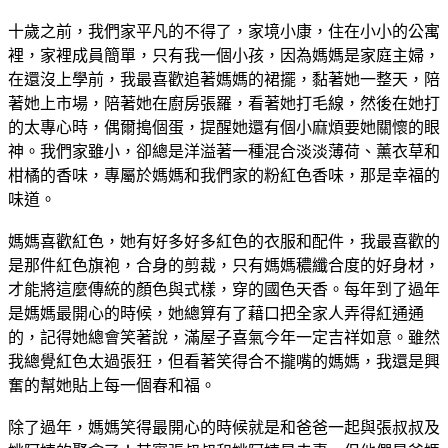
十歲之前，我們家平凡的不得了，家境小康，住在小小的公寓
裡，家裡成員簡單，只有我一個小孩，因為媽媽是家庭主婦，
在還沒上學前，我最喜歡追著媽媽的裙擺，黏著她一整天，陪
著她上市場，陪著她在廚房張羅，看著她打毛線，然後在她打
的太專心時，偶爾搗個蛋，提醒她還有個小麻煩要她關懷的眼
神。我們家雖小，卻總是洋溢著一種混合淡淡薄荷、薰衣草和
柑橘的香味，專屬於媽媽和我們家的粉紅色香味，那是幸福的
味道。
媽媽喜歡紅色，她有好多好多紅色的衣服和配件，我最喜歡的
是那件紅色旗袍，合身的剪裁，只有媽媽穠纖合度的好身材，
才能將這麼傳統的顏色與式樣，穿的國色天香。每年到了過年
是媽媽最開心的時候，她總算有了藉口把全家人弄得紅通通
的，記得她總會笑著說，滿屋子喜氣今年一定吉祥如意。雖然
我總覺紅色太過張狂，但看著笑得合不攏嘴的媽媽，我還是興
奮的幫她貼上每一個春和福。
除了過年，媽媽笑得最開心的時候就是和爸爸一起與張叔叔及